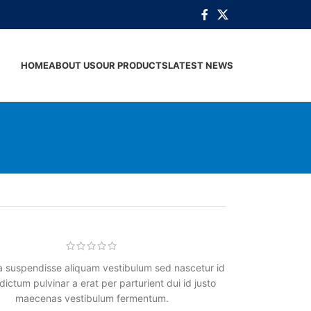
HOME
ABOUT US
OUR PRODUCTS
LATEST NEWS
 a suspendisse aliquam vestibulum sed nascetur id
ictum pulvinar a erat per parturient dui id justo
maecenas vestibulum fermentum.