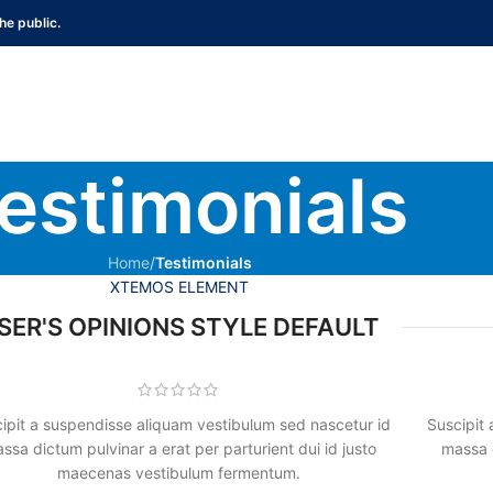
he public.
estimonials
Home
/
Testimonials
XTEMOS ELEMENT
SER'S OPINIONS STYLE DEFAULT
ipit a suspendisse aliquam vestibulum sed nascetur id
Suscipit
ssa dictum pulvinar a erat per parturient dui id justo
massa d
maecenas vestibulum fermentum.