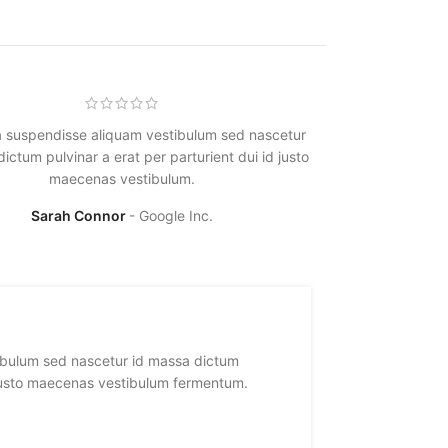
a suspendisse aliquam vestibulum sed nascetur
Suscipit a susp
ictum pulvinar a erat per parturient dui id justo
id massa dictum 
maecenas vestibulum.
Sarah Connor
Google Inc.
S
ibulum sed nascetur id massa dictum
Suscipit a 
d justo maecenas vestibulum fermentum.
pulvinar a 
Sarah Con